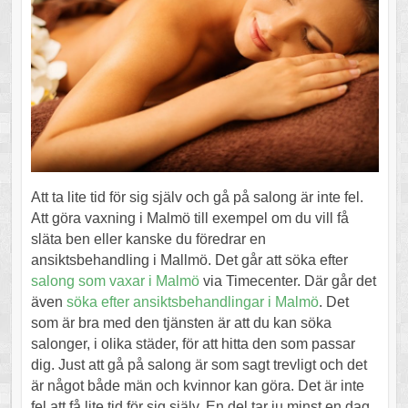
Att ta lite tid för sig själv och gå på salong är inte fel.
Att göra vaxning i Malmö till exempel om du vill få
släta ben eller kanske du föredrar en
ansiktsbehandling i Mallmö. Det går att söka efter
salong som vaxar i Malmö
via Timecenter. Där går det
även
söka efter ansiktsbehandlingar i Malmö
. Det
som är bra med den tjänsten är att du kan söka
salonger, i olika städer, för att hitta den som passar
dig. Just att gå på salong är som sagt trevligt och det
är något både män och kvinnor kan göra. Det är inte
fel att få lite tid för sig själv. En del tar ju minst en dag