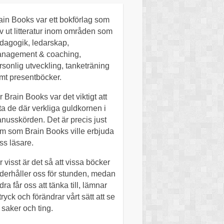
ain Books var ett bokförlag som
v ut litteratur inom områden som
dagogik, ledarskap,
nagement & coaching,
rsonlig utveckling, tanketräning
mt presentböcker.
r Brain Books var det viktigt att
tta de där verkliga guldkornen i
nusskörden. Det är precis just
m som Brain Books ville erbjuda
ss läsare.
r visst är det så att vissa böcker
derhåller oss för stunden, medan
dra får oss att tänka till, lämnar
tryck och förändrar vårt sätt att se
 saker och ting.