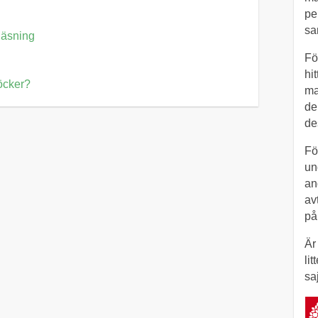
pe
sa
 läsning
Fö
hi
öcker?
ma
de
de
Fö
un
an
av
på
Är
li
saj