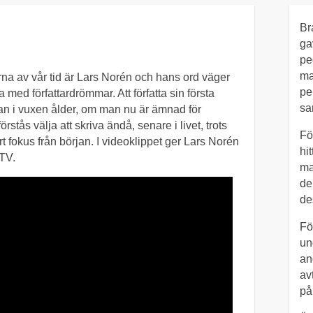
Br
ga
pe
ma
rna av vår tid är Lars Norén och hans ord väger
pe
 med författardrömmar. Att författa sin första
sa
llan i vuxen ålder, om man nu är ämnad för
stås välja att skriva ändå, senare i livet, trots
Fö
t fokus från början. I videoklippet ger Lars Norén
hi
 TV.
ma
de
de
Fö
un
an
av
på