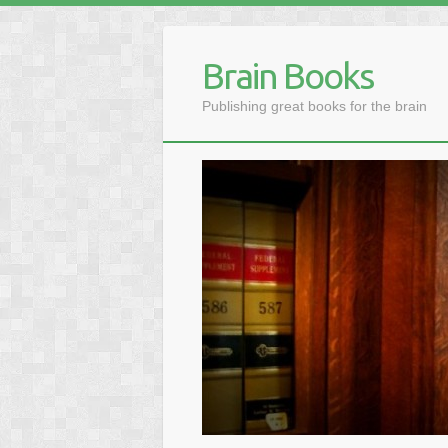
Brain Books
Publishing great books for the brain