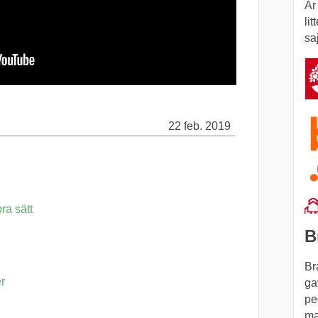
Är
li
saj
22 feb. 2019
ra sätt
B
Br
er
ga
pe
ma