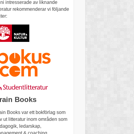
 ni intresserade av liknande
tteratur rekommenderar vi följande
ter:
rain Books
ain Books var ett bokförlag som
v ut litteratur inom områden som
dagogik, ledarskap,
nagement & coaching,