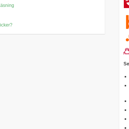
 läsning
öcker?
Se