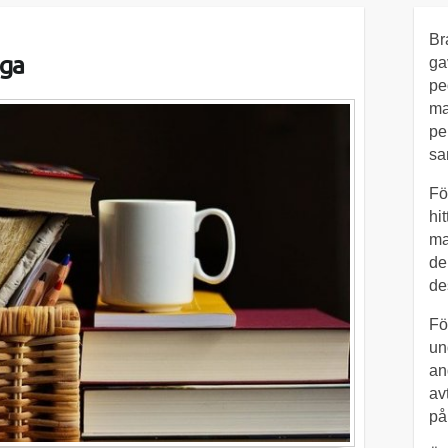
Br
gga
ga
pe
ma
pe
sa
Fö
hi
ma
de
de
Fö
un
an
av
på