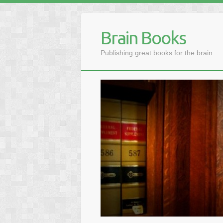
Brain Books
Publishing great books for the brain