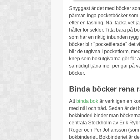
Snyggast är det med böcker som 
pärmar, inga pocketböcker som
efter en läsning. Nä, tacka vet
håller för sekler. Titta bara på 
som har en riktig inbunden rygg o
böcker blir "pocketfierade" det v
blir de utgivna i pocketform, me
knep som bokutgivarna gör för a
samtidigt tjäna mer pengar på var
böcker.
Binda böcker rena 
Att
binda bok
är verkligen en ko
med nål och tråd. Sedan är det 
bokbinderi binder man böckerna 
centrala Stockholm av Erik Rybr
Roger och Per Johansson (som in
bokbinderiet. Bokbinderiet är d