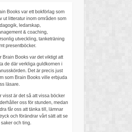
ain Books var ett bokförlag som
v ut litteratur inom områden som
dagogik, ledarskap,
nagement & coaching,
rsonlig utveckling, tanketräning
mt presentböcker.
r Brain Books var det viktigt att
tta de där verkliga guldkornen i
nusskörden. Det är precis just
m som Brain Books ville erbjuda
ss läsare.
r visst är det så att vissa böcker
derhåller oss för stunden, medan
dra får oss att tänka till, lämnar
tryck och förändrar vårt sätt att se
 saker och ting.